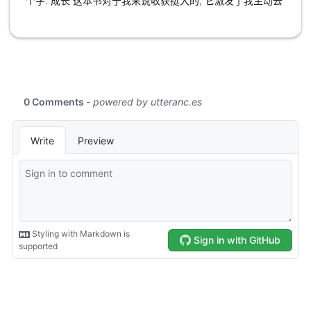
个字: 成长 这本书对于我来说收获挺大的, 它激发了我主动去
就很有可能会涨(这是矛盾的). 需要多久持有? 最少两个大周
的原子。每个基本单元都对你的整体进步有所贡献。起初，
学习(准确来说是 “成长” )的欲望!! 成长都是一点点的成长, 只
期, 经历过两次大跌周期之后, 几年甚至十几年. 很多人都知道
这些细微的惯常举动看起来微不足道，但很快它们就开始相
有你主动去学习了才会有效果, 多长时间才会看到效果?? 可
未来大势是什么的, 就是在投入的时候没有耐心等到大势到
互依存，为更大的胜利注入了动力，其翻倍扩张的程度远远
能是 1年 ?5年? 甚至是 10年.. 人做事前应该考虑此事是否有
来, 死在了路上, 在期间 又买又卖, 交易的手续费真的是高的
超过了最初投入。他们微小但很强大。这就是“微习惯”一词的
助于个人成长, 哪怕一点点也好啊! 大脑是可以塑造, 可以变的
吓人啊. 很多人都是亏的也大多是因为没有将仅仅是闲钱投入
含义，也就是说，它是一种有规律的练习或惯常举动，本身
更聪明, 与其说变得更聪明, 倒不如说是 “无他, 唯手熟尔” 这
当中, 投入的部分包含了生活应急费用, 当你需要这笔钱的时
微不足道且简单易行，却是不可思议的力量之源；它也是复
些都是可以通过后天习得的, 是可以锻炼的, 就好像我现在写
候它还没有收益. 又不得不拿出来, 如果处于亏钱的时候急需
合增长体系中的一个组成部分。 目标不是阅读一本书，而是
这个笔记是如此的毫无逻辑, 但我坚信我将来会写的更好 谁
这点钱那就亏的更多. 所以投资只能是闲钱, 你不需要的钱, 几
成为读者。 目标不是跑马拉松，而是成为跑步者。 目标不是
说不是呢? 我 120% 坚信, 纵使被你嘲讽掉了 20% , 我可是还
年甚至几十年都不需要的. 我估计这本书的目的估计是 李笑
学习一种乐器，而是成为音乐家。 每当你想改变你的行为
有 100% 呢!! 哪怕那个时候还很遥远, 但我活在了 “未来”, 我
来 为了推广他的 BOX 而写的, 多次提到 BOX, 按照 李笑来
时，你可以问自己几个简单的问题： 1.我怎样才能让它变得
很高兴. 以前, 现在, 未来… 如果你把自己活在 “未来” , 那么
说法, BOX 是真的很有可能赚钱 .(注意: 请详细阅读 BOX 的
明显？ 2.我怎样才能让它有吸引力？ 3.我怎样才能让它变得
你的生活感觉会变得更好, 当你遇到比较的时候, 你不如人, 但
规则, 与本人无关, 本人没有接触) ......
容易？ 4.我怎样才能让它令人愉悦？ 习惯是一种行为，因为
是别人的比较都是当下的, 而你活在了"未来", 未来是指你把
重复的次数已经足够多，便可以自然而然地出现. 建立一种习
目标放在了未来, 而你现在所做的事是为了接近目标, 那么你
惯总是困难的, 可以多多利用周围环境来限制坏习惯的发生,
就活在了 “未来”. 痛苦的是现在的你还没有任何成长, 甚至在
比如想戒掉 刷短视频 的坏习惯, 可以把视频软件锁起来看不
短时间的未来也看不到你自己的成长, 请不要灰心, 你活在了
到的地方, 让它减少出现, 难以找到它和点开它. 比如你特别想
“未来” 就已经超出很多人了, 期间你会遇到嘲讽诋毁你的, “学
刷视频容，但是你必须做更多的锻炼才行: 1.在我掏出手机
这个有什么用呢, 还不是这个样子”, 别灰心, 因为他人看到了
后，我要做十次立卧撑跳（需要）。 2.在我做了十次立卧撑