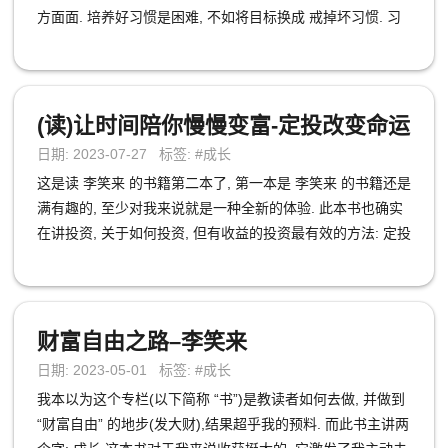
方面面. 培养好习惯是困难, 不如将目标换成 戒掉坏习惯. 习
惯是一种固定程序或定期实施的行为，且在许多情况下，是
自动执行的, 就像吃饭一样不需要思考, 手跟进嘴巴就张开, 这
个过程完全是自动. 人们很容易高估某个决定性时刻的重要
性，也很容易低估每天进行微小改进的价值。 成功与失败之
(读)让时间陪你慢慢变富-定投改变命运
间的差距会随着时间的延续而不断扩大。无论你朝哪个方向
日期: 2023-07-27 标签: #成长
努力，它都会予以增益。好习惯使时间成为你的盟友，坏习
这是读 李笑来 的书籍第二本了, 第一本是 李笑来 的书籍还是
惯使时间成为你的敌人。 习惯的成效总是在某一刻砰然爆发
满有趣的, 至少对我来说就是一种全新的体验. 此本书也确实
的, 都是由之前的日积月累的成果, 也许他人只看的了现在的
在讲投资, 关于如何投资, 但有收益的投资最有效的方法: 定投
成功, 却不知为此付出的努力. 就像竹子一样, 竹子在生长的头
大势所趋标, 并长期持有 那么投资的目标是什么? 选大方向的
五年几乎看不到，因为它在六周内向上猛蹿90英尺之前一直
投资 那么什么是大方向呢? 大局中的局部, 局部的局部, 不要
在地下建立四处蔓延的根系。 怎么坚持一个习惯的进行呢?
太细分了, 太细分就不能保证一定准确了 按照书中的说法是
忘记目标，专注于体系. 目标是关于你想要达到的结果，而体
未来所趋, 也就是当年的 人工智能 这一个大板块, 还有就是
财富自由之路–李笑来
系是涉及导致这些结果的过程。 目标的意义在于确定大方
AI 人工智能 需要大数据支持, 谁有数据就应该投谁(注意: 这
向，但体系会促进你的进步。 实现一个目标只会暂时改变你
日期: 2023-05-01 标签: #成长
是很早之前的说法, 现在不一定适用) 需注意的是, 建议不要
的生活。这正是改进这个概念违反直觉之处。我们本以为需
我本以为这个专栏(以下简称 “书”)是教读者如何去做, 并做到
全部单独投资在某一个, 可以再投一个它的竞争对手, 投入比
要改变我们的结果，其实结果并不是导致问题产生的根源。
“财富自由” 的地步(发大财),结果超乎我的预料. 而此书主讲两
例可以细分, 这是为了预防, 如果某一个跌了, 那它的竞争对手
真正需要改变的是导致这些结果的体系. 习惯就像我们生活中