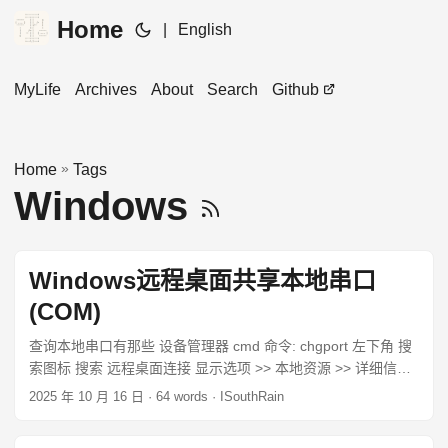
Home
|
English
MyLife
Archives
About
Search
Github
»
Home
Tags
Windows
Windows远程桌面共享本地串口
(COM)
查询本地串口有那些 设备管理器 cmd 命令: chgport 左下角 搜
索图标 搜索 远程桌面连接 显示选项 >> 本地资源 >> 详细信息
>> 勾选 端口 被 远程那边使用 cmd 命令: chgport 查看是否有
2025 年 10 月 16 日
· 64 words · ISouthRain
与本地相关的端口 之后在远程那边就跟本地一样使用. 已知支持
远程串口的 串口工具 软件 uartassist5.15 Uartassist is a